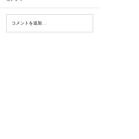
コメントを追加…
【出演のお知らせ】日本
【出演のお知ら
テレビ「1億人の大質問!?
テレビ「1億人の
笑ってコラえて!」7月11
笑ってコラえて!
日(土)19:56～20:54
日(土)19:56～21
一覧に戻る