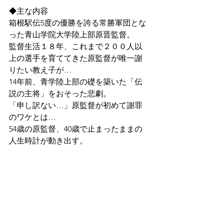
◆主な内容
箱根駅伝5度の優勝を誇る常勝軍団とな
った青山学院大学陸上部原晋監督。
監督生活１８年、これまで２００人以
上の選手を育ててきた原監督が唯一謝
りたい教え子が…
14年前、青学陸上部の礎を築いた「伝
説の主将」をおそった悲劇。
「申し訳ない…」原監督が初めて謝罪
のワケとは…
54歳の原監督、40歳で止まったままの
人生時計が動き出す。