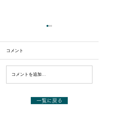
コメント
コメントを追加…
【出演のお知らせ】日本
【出演のお知ら
テレビ「1億人の大質問!?
テレビ「1億人の
笑ってコラえて!」7月11
笑ってコラえて!
日(土)19:56～20:54
日(土)19:56～21
一覧に戻る