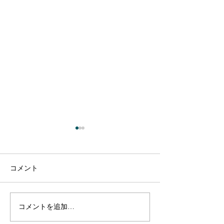
コメント
コメントを追加…
【出演のお知らせ】日本
【出演のお知ら
テレビ「1億人の大質問!?
テレビ「1億人の