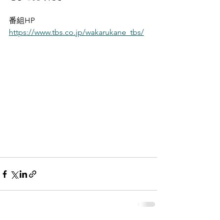
番組HP
https://www.tbs.co.jp/wakarukane_tbs/