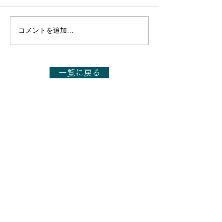
コメントを追加…
【出演のお知らせ】日本
【出演のお知ら
テレビ「1億人の大質問!?
テレビ「1億人の
笑ってコラえて!」7月11
笑ってコラえて!
日(土)19:56～20:54
日(土)19:56～21
一覧に戻る