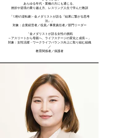
あらゆる年代・業種の方にも通じる、
挫折や逆境の乗り越え方、レスリング人生で学んだ教訓
「13秒の逆転劇－金メダリストが語る『結果に繋がる思考
法』」
対象：企業経営者／役員／事業責任者／部門リーダー
「金メダリストが語る女性の挑戦
​～アスリートから母親へ、ライフステージの変化と成長～」
対象：女性活躍・ワークライフバランス向上に取り組む組織
／
教育関係者／保護者