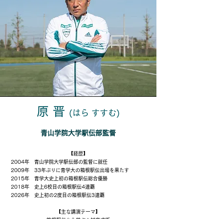
原 晋
(はら すすむ)
青山学院大学駅伝部監督
【経歴】
2004年 青山学院大学駅伝部の監督に就任
​2009年 33年ぶりに青学大の箱根駅伝出場を果たす
2015年 青学大史上初の箱根駅伝総合優勝
2018年 史上6校目の箱根駅伝4連覇
2026年 史上初の2度目の箱根駅伝3連覇
【主な講演テーマ】