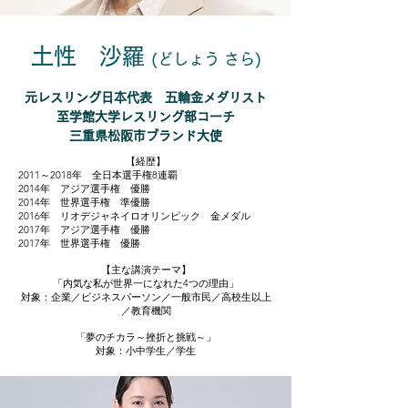
土性 沙羅
(どしょう さら)
元レスリング日本代表 五輪金メダリスト
至学館大学レスリング部コーチ
三重県松阪市ブランド大使
【経歴】
2011～2018年 全日本選手権8連覇
2014年 アジア選手権 優勝
2014年 世界選手権 準優勝
2016年 リオデジャネイロオリンピック 金メダル
2017年 アジア選手権 優勝
2017年 世界選手権 優勝​​
【主な講演テーマ】
「内気な私が世界一になれた4つの理由」
対象：企業／ビジネスパーソン／一般市民／高校生以上
／教育機関​
「夢のチカラ～挫折と挑戦～」
対象：小中学生／学生