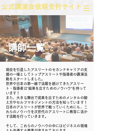
​公式講演会依頼受付サイト
​講師一覧
現役を引退したアスリートのセカンドキャリアの支
援の一環として
トップアスリートや指導者の講演活
動をスタートしました。
世界や日本の第一線で活躍を続けてきたアスリー
ト・指導者は“結果を出すためのノウハウ”を持って
います！
また、大きな舞台で成果を出すためのメンタルの鍛
え方やセルフマネジメントの方法を知っています！
日本のアスリートが世界で戦っていくためにも、こ
れらのノウハウを次世代のアスリートに教育に活か
す活動を行っていきます。
そして、これらのノウハウの中にはビジネスの現場
とも共通する要素が含まれております。