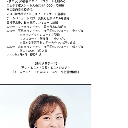
7歳から兄の影響でスピードスケートを始める
全国中学校スケート大会女子1,000ｍで優勝
帯広南商業高校時代、
2010年世界ジュニアスピードスケート選手権
チームパシュートで妹、美帆らと銀メダルを獲得
高校卒業後、日本電産サンキョーに所属
2014年 ソチオリンピック 日本代表に初選出
2018年 平昌オリンピック 女子団体パシュート 金メダル
※オリンピックレコードを記録
マススタート（新種目） 金メダル
※日本女子選手初の同一大会での2冠を達成
2022年 北京オリンピック 女子団体パシュート 銀メダル
個人1,500m 8位入賞
2022年4月5日 現役引退
【主な講演テーマ】
「努力すること・失敗することの大切さ」
「チームパシュートに学ぶ チームワークと信頼関係」