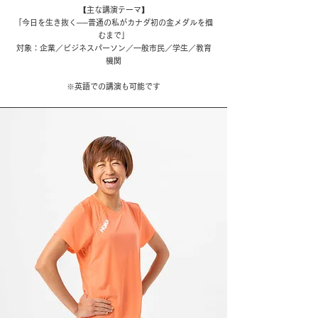
【主な講演テーマ】
「今日を生き抜く──普通の私がカナダ初の金メダルを掴
むまで」
対象：企業／ビジネスパーソン／一般市民／学生／教育
機関
​※英語での講演も可能です