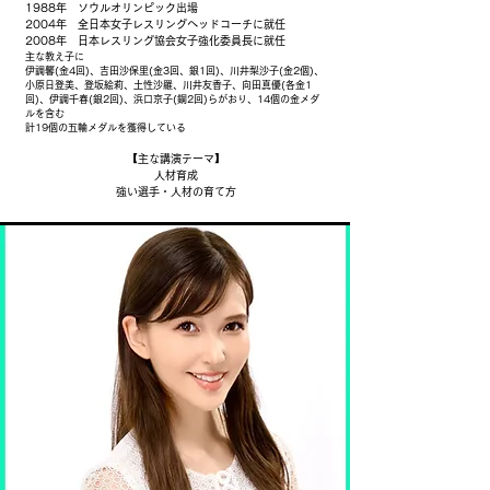
1988年 ソウルオリンピック出場
​2004年 全日本女子レスリングヘッドコーチに就任
2008年 日本レスリング協会女子強化委員長に就任
主な教え子に
伊調馨(金4回)、吉田沙保里(金3回、銀1回)、川井梨沙子(金2個)、
小原日登美、登坂絵莉、土性沙羅、川井友香子、向田真優(各金1
回)、伊調千春(銀2回)、浜口京子(銅2回)らがおり、14個の金メダ
ルを含む
計19個の五輪メダルを獲得している
【主な講演テーマ】
人材育成
​強い選手・人材の育て方