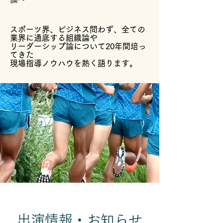
スポーツ界、ビ
ジネス問わ
ず、全ての
業界に通底する組織論や
リーダーシップ論について20年間培っ
てきた
現場指導ノウハウを熱く語ります。
​出演情報・お知らせ