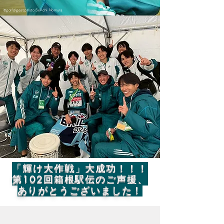
©golfdigest photo Seiichi Nomura
​「輝け大作戦」大成功！！！
第102回箱根駅伝のご声援、
ありがとうございました！