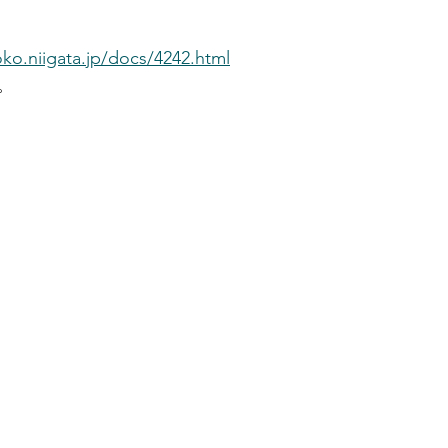
ko.niigata.jp/docs/4242.html
。