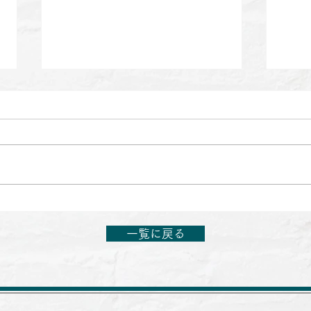
【出演のお知らせ】日本テレ
【出
ビ「1億人の大質問!?笑ってコ
さら
一覧に戻る
ラえて!」6月27日(土)19:56～
(土)1
21:54