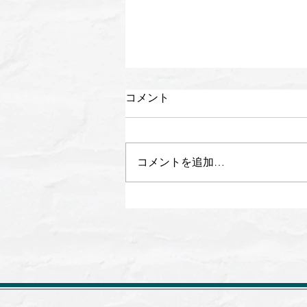
コメント
コメントを追加…
【出演のお知らせ】日本テレ
ビ「1億人の大質問!?笑ってコ
ラえて!」7月11日(土)19:56～
20:54