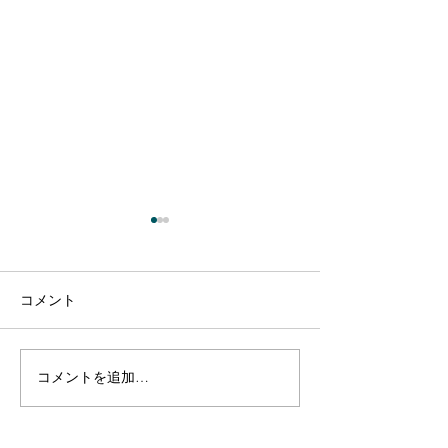
コメント
コメントを追加…
【出演のお知らせ】日本
【出演のお知ら
テレビ「1億人の大質問!?
TBS「今さらシ
笑ってコラえて!」6月27
27日(土)14:00～