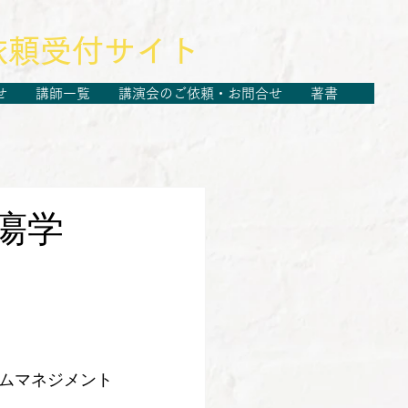
依頼受付サイト
せ
講師一覧
講演会のご依頼・お問合せ
著書
瘍学
。
ムマネジメント