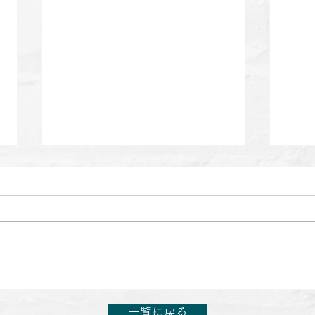
【出演のお知らせ】日本テレ
【出
ビ「1億人の大質問!?笑ってコ
ビ「
一覧に戻る