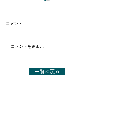
コメント
コメントを追加…
【出演のお知らせ】日本
【出演のお知ら
テレビ「1億人の大質問!?
テレビ「1億人の
笑ってコラえて!」7月11
笑ってコラえて!
日(土)19:56～20:54
日(土)19:56～21
一覧に戻る