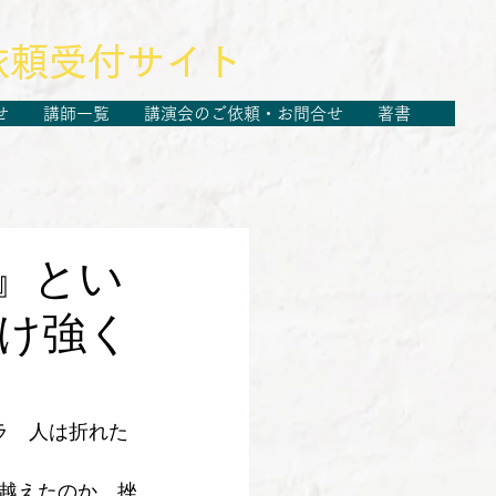
依頼受付サイト
せ
講師一覧
講演会のご依頼・お問合せ
著書
』とい
け強く
ラ　人は折れた
越えたのか、挫