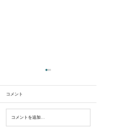
コメント
コメントを追加…
【出演のお知らせ】日本
【出演のお知ら
テレビ「1億人の大質問!?
テレビ「1億人の
笑ってコラえて!」7月11
笑ってコラえて!