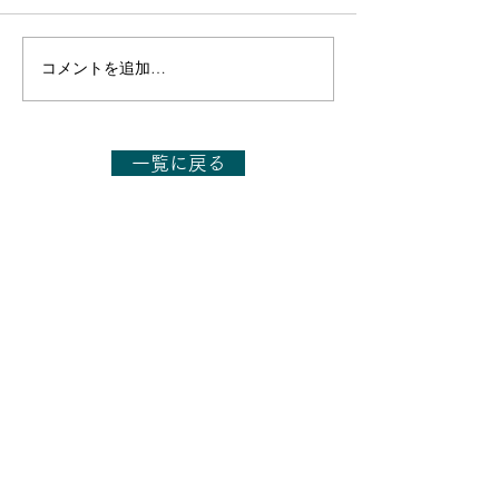
コメントを追加…
【出演のお知らせ】日本
【出演のお知ら
テレビ「1億人の大質問!?
TBS「今さらシ
笑ってコラえて!」6月27
27日(土)14:00～
日(土)19:56～21:54
一覧に戻る