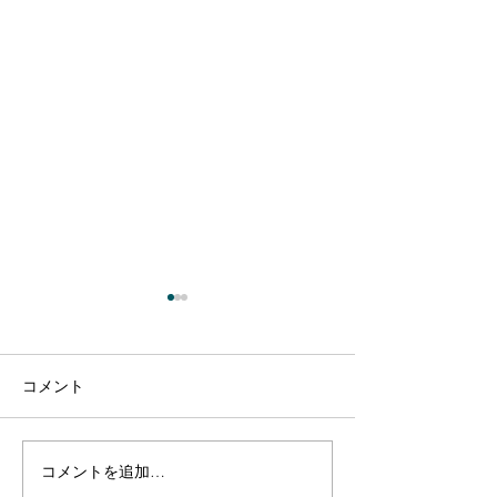
コメント
コメントを追加…
【出演のお知らせ】日本
【出演のお知ら