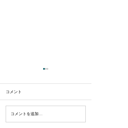
コメント
コメントを追加…
【出演のお知らせ】日本
【出演のお知ら
テレビ「1億人の大質問!?
TBS「今さらシ