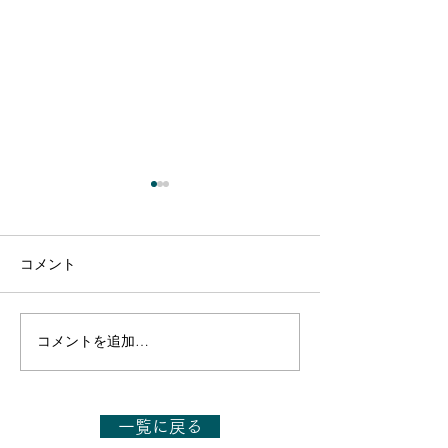
コメント
コメントを追加…
【出演のお知らせ】日本
【出演のお知ら
テレビ「1億人の大質問!?
TBS「今さらシ
笑ってコラえて!」6月27
27日(土)14:00～
日(土)19:56～21:54
一覧に戻る