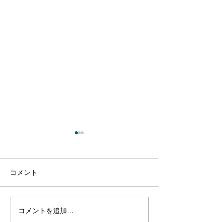
コメント
コメントを追加…
【出演のお知らせ】日本
【出演のお知ら