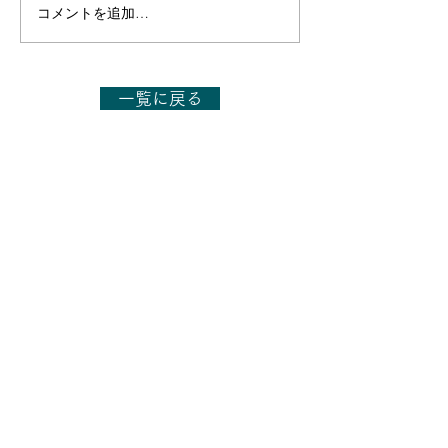
コメントを追加…
【出演のお知らせ】日本
【出演のお知ら
テレビ「1億人の大質問!?
テレビ「1億人の
笑ってコラえて!」7月11
笑ってコラえて!
日(土)19:56～20:54
日(土)19:56～21
一覧に戻る