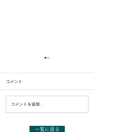
コメント
コメントを追加…
【出演のお知らせ】日本
【出演のお知ら
テレビ「1億人の大質問!?
TBS「今さらシ
笑ってコラえて!」6月27
27日(土)14:00～
日(土)19:56～21:54
一覧に戻る