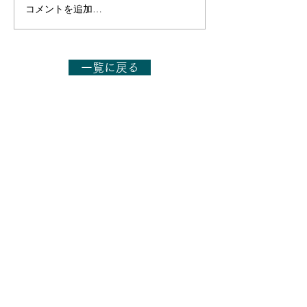
コメントを追加…
【出演のお知らせ】日本
【出演のお知ら
テレビ「1億人の大質問!?
テレビ「1億人の
笑ってコラえて!」7月11
笑ってコラえて!
日(土)19:56～20:54
日(土)19:56～21
一覧に戻る