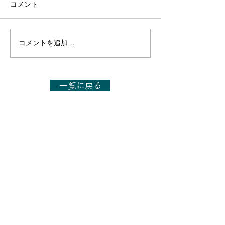
コメント
コメントを追加…
【出演のお知らせ】日本
【出演のお知ら
テレビ「1億人の大質問!?
TBS「今さらシ
笑ってコラえて!」6月27
27日(土)14:00～
日(土)19:56～21:54
一覧に戻る