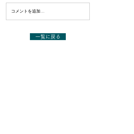
コメントを追加…
【出演のお知らせ】日本
【出演のお知ら
テレビ「1億人の大質問!?
TBS「今さらシ
笑ってコラえて!」6月27
27日(土)14:00～
日(土)19:56～21:54
一覧に戻る