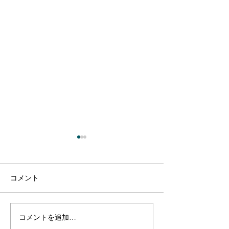
コメント
コメントを追加…
【出演のお知らせ】日本
【出演のお知ら