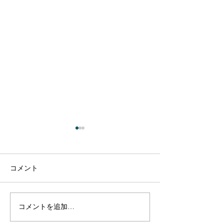
コメント
コメントを追加…
【出演のお知らせ】日本
【出演のお知ら
テレビ「1億人の大質問!?
テレビ「1億人の