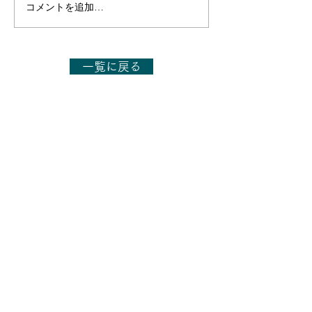
コメントを追加…
【出演のお知らせ】日本
【出演のお知ら
テレビ「1億人の大質問!?
TBS「今さらシ
笑ってコラえて!」6月27
27日(土)14:00～
日(土)19:56～21:54
一覧に戻る