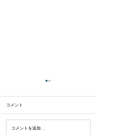
コメント
コメントを追加…
【出演のお知らせ】日本
【出演のお知ら