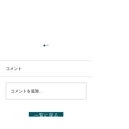
コメント
コメントを追加…
【出演のお知らせ】日本
【出演のお知ら
テレビ「1億人の大質問!?
テレビ「1億人の
笑ってコラえて!」7月11
笑ってコラえて!
日(土)19:56～20:54
日(土)19:56～21
一覧に戻る